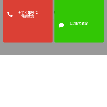
広島市西区のお客様より買取させて頂いたのはGUCCI レデ
今すぐ気軽に
電話査定
ィース クォーツ 6800Lです。
LINEで査定