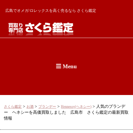
広島でオメガ/ロレックスを高く売るなら さくら鑑定
Menu
>
>
>
>
人気のブランデ
さくら鑑定
お酒
ブランデー
Hennessy(ヘネシー)
ー ヘネシーを高価買取しました 広島市 さくら鑑定の最新買取
情報