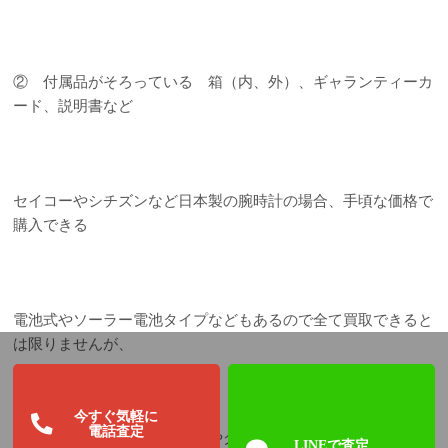
② 付属品がそろっている 箱（内、外）、ギャランティーカ
ード、説明書など
セイコーやシチズンなど日本製の腕時計の場合、手頃な価格で
購入できる
電池式やソーラー電池タイプなどもあるので全て買取できると
は限りませんが、
今すぐ気軽に
電話査定
今回買取したロードマーベルやグランドセイコー、クレドー
LINEで査定