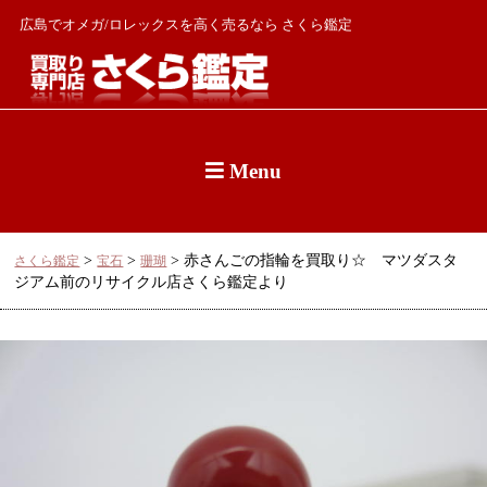
広島でオメガ/ロレックスを高く売るなら さくら鑑定
Menu
>
>
>
赤さんごの指輪を買取り☆ マツダスタ
さくら鑑定
宝石
珊瑚
ジアム前のリサイクル店さくら鑑定より