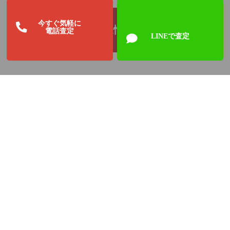
今すぐ気軽に
関連情報:
電話査定
LINEで査定
赤さんごの指輪をお売りい
赤サンゴのリングを買取り
赤珊瑚のリングをお売りい
ただきました！ さくら鑑
しました。 赤珊瑚買取専
ただきました！ リサイク
定の買取り情報
門店のさくら鑑定より
ルのさくら鑑定の買取情報