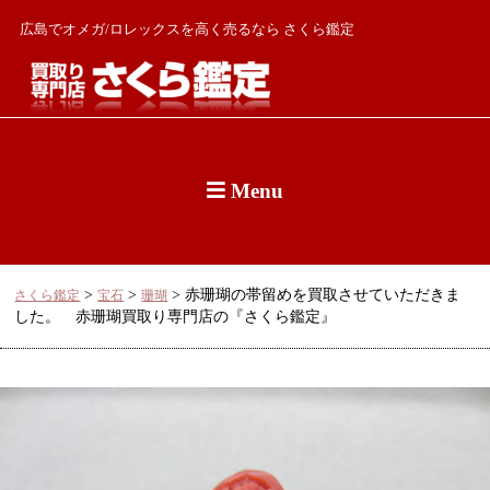
広島でオメガ/ロレックスを高く売るなら さくら鑑定
Menu
>
>
>
赤珊瑚の帯留めを買取させていただきま
さくら鑑定
宝石
珊瑚
した。 赤珊瑚買取り専門店の『さくら鑑定』