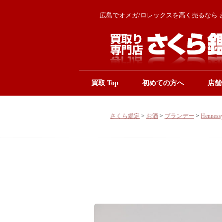
広島でオメガ/ロレックスを高く売るなら 
買取 Top
初めての方へ
店舗
さくら鑑定
>
お酒
>
ブランデー
>
Henne