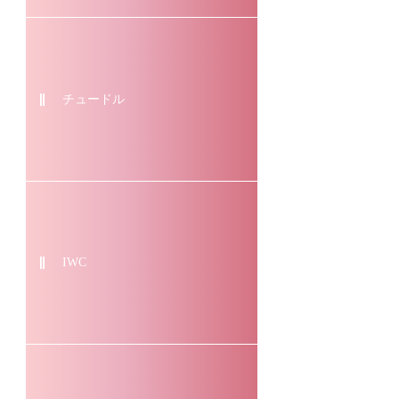
チュードル
IWC