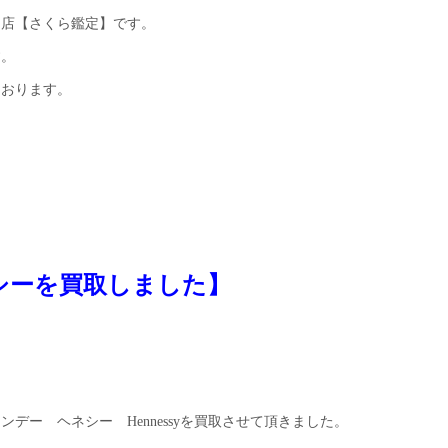
門店【さくら鑑定】です。
す。
ております。
シーを買取しました】
デー ヘネシー Hennessyを買取させて頂きました。