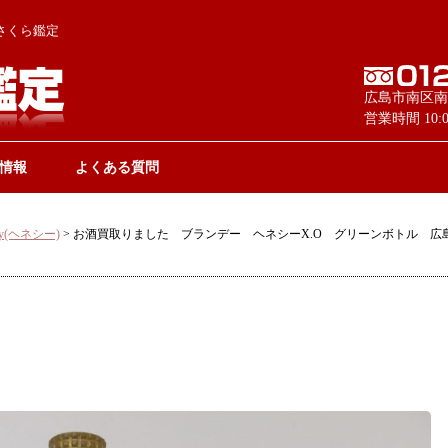
さくら鑑定
広島市南区南
営業時間 10
情報
よくある質問
ssy(ヘネシー)
>
お酒買取りました ブランデー ヘネシーX.O グリーンボトル 広