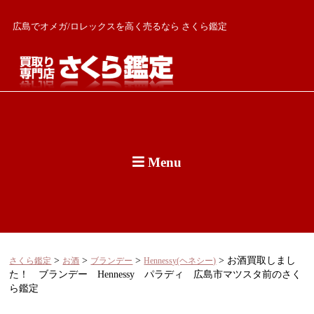
広島でオメガ/ロレックスを高く売るなら さくら鑑定
Menu
>
>
>
>
お酒買取しまし
さくら鑑定
お酒
ブランデー
Hennessy(ヘネシー)
た！ ブランデー Hennessy パラディ 広島市マツスタ前のさく
ら鑑定