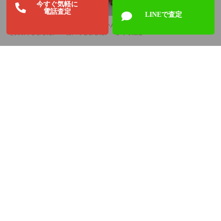
今すぐ気軽に
電話査定
LINEで査定
グッチのレディース腕時計
赤サンゴのかんざしを買取
を買取りしました。 時計
りしました。 さくら鑑定
買取り専門店のさくら鑑定
の買取日記
より
トップページ
買取方法
よくある質問
店舗情報