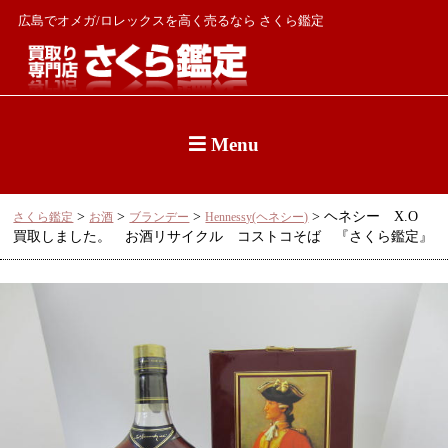
広島でオメガ/ロレックスを高く売るなら さくら鑑定
Menu
>
>
>
>
ヘネシー X.O
さくら鑑定
お酒
ブランデー
Hennessy(ヘネシー)
買取しました。 お酒リサイクル コストコそば 『さくら鑑定』