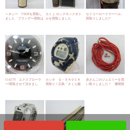
ヘネシー VSOPを買取し
カミュ ロングネックボト
セイコーロードマーベル、
ました ブランデー買取は
ルを買取しました
買取りしました!!
広島市 さくら鑑定へ
114270 エクスプローラ
カシオ Ｇ－ＳＨＯＣＫ
赤さんごのジュエリーを買
ーⅠ買取させて頂きまし
買取り！広島「さくら鑑
い取りしました！ 珊瑚買
た。
定」。
取りのさくら鑑定より