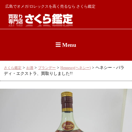
広島でオメガ/ロレックスを高く売るなら さくら鑑定
Menu
>
>
>
>
ヘネシー・パラ
さくら鑑定
お酒
ブランデー
Hennessy(ヘネシー)
ディ・エクストラ、買取りしました!!