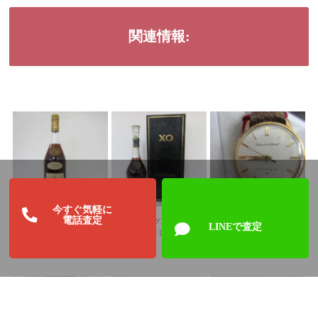
関連情報:
今すぐ気軽に
電話査定
ヘネシー VSOPを買取し
カミュ ロングネックボト
セイコーロードマーベル、
LINEで査定
ました ブランデー買取は
ルを買取しました
買取りしました!!
広島市 さくら鑑定へ