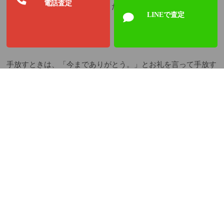
電話査定
思い切って手放すのも良し。また、使うのも良しです。
LINEで査定
手放すときは、「今までありがとう。」とお礼を言って手放す
と良いと聞きました。
今は、「
断捨離
」や「
ときめくもの
だけ持つ」など様々なとこ
ろで物を増やさないことを言われてますね。
それと同時に、「
リペア
」「
リサイクル
」「
リフォーム
」など
再利用する事も大きな声で提唱してます。