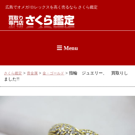
広島でオメガ/ロレックスを高く売るなら さくら鑑定
Menu
>
>
>
指輪 ジュエリー、 買取りし
さくら鑑定
貴金属
金・ゴールド
ました!!