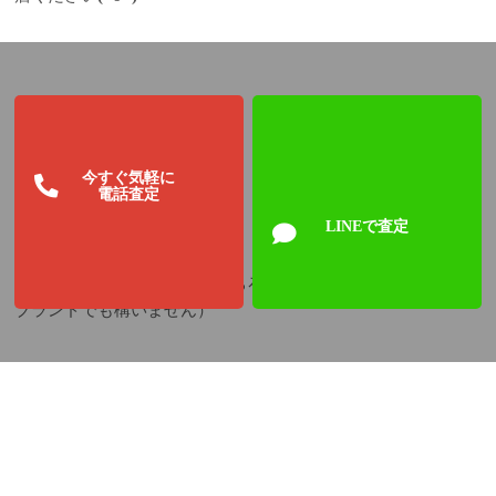
今すぐ気軽に
電話査定
LINEで査定
買取ブランドの一例です（もちろんこちらに記載されていない
ブランドでも構いません）
ブランド時計＝ロレックス、オメガ、フランクミューラー、カ
ルティエ、ブルガリ、シャネル、