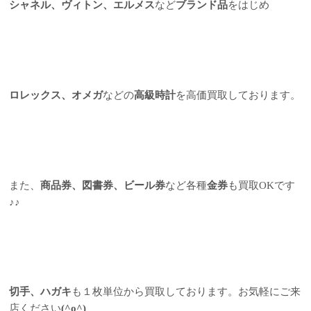
シャネル、ヴィトン、エルメス
など
ブランド品
をはじめ
ロレックス、オメガ
などの
高級時計
を高価買取しております。
また、
商品券、図書券、ビール券
など各種
金券
も買取OKです
♪♪
切手、ハガキ
も１枚単位から買取しております。お気軽にご来
店ください
(^o^)