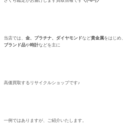
さくら鑑定がお届けします買取情報です
＼(~o~)／
当店では、
金、プラチナ、ダイヤモンド
など
貴金属
をはじめ、
ブランド品
や
時計
などを主に
高価買取するリサイクルショップです
♪
一例ではありますが、ご紹介いたします。