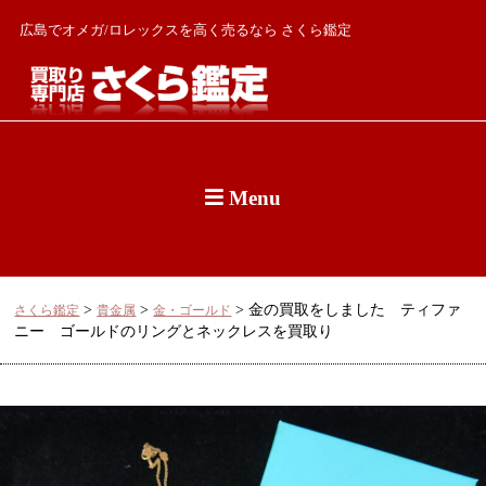
広島でオメガ/ロレックスを高く売るなら さくら鑑定
Menu
>
>
>
金の買取をしました ティファ
さくら鑑定
貴金属
金・ゴールド
ニー ゴールドのリングとネックレスを買取り