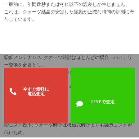
一般的に、年間数秒またはそれ以下の誤差しか生じません。
これは、クォーツ結晶の安定した振動が正確な時間の計測に寄
与しています。
②低メンテナンス: クオーツ時計はほとんどの場合、バッテリ
ー交換を必要とし、
機械式時計のように定期的な巻き上げや調整が必要ありませ
ん。
そのため、所有コストが低く、手入れが簡単です。
今すぐ気軽に
電話査定
LINEで査定
③コスト効率: クオーツ時計は機械式時計よりも製造コストが
低いため、