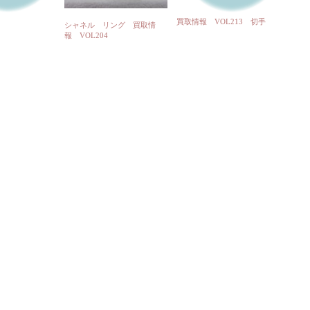
買取情報 VOL213 切手
シャネル リング 買取情
報 VOL204
セクター クロノグラフを買
フスボタンを買
BAUME&MERCIER ボーム
取りしました。
＆メルシェ、買取りしまし
た。