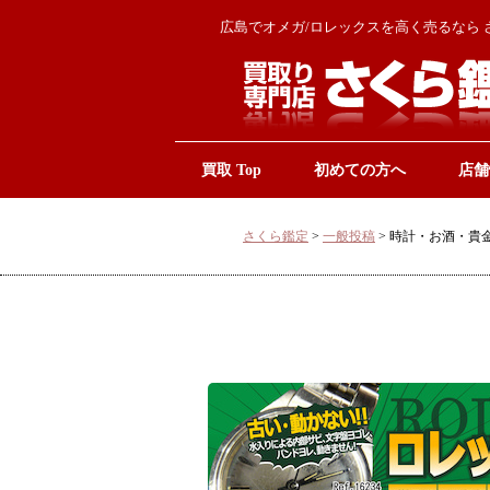
広島でオメガ/ロレックスを高く売るなら 
買取 Top
初めての方へ
店舗
さくら鑑定
>
一般投稿
>
時計・お酒・貴