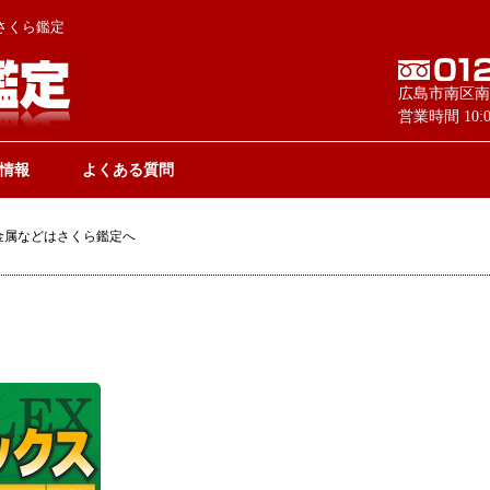
さくら鑑定
広島市南区南
営業時間 10
情報
よくある質問
金属などはさくら鑑定へ