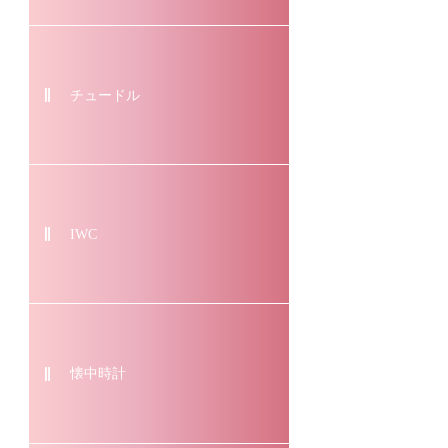
チュードル
IWC
懐中時計