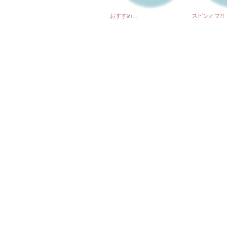
おすすめ…
スピンオフ?!
ロレックス ミルガウス お
赤さんごのカ
売りください。時計リサイク
取しました！
ル広島市南区。