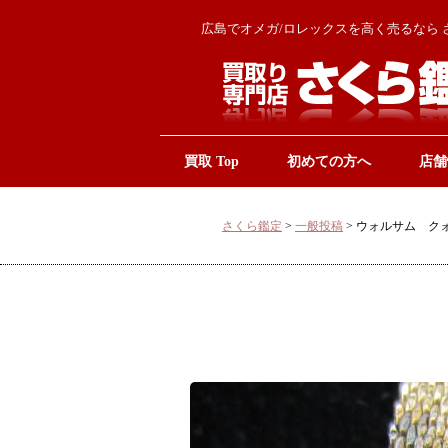
広島でオメガ/ロレックスを高く売るなら 
買取 Top
初めての方へ
店舗
さくら鑑定
>
一般投稿
>
ウォルサム ク