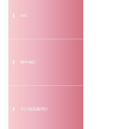
IWC
懐中時計
その他高級時計