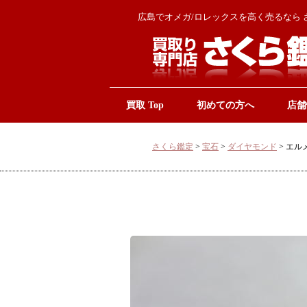
広島でオメガ/ロレックスを高く売るなら 
買取 Top
初めての方へ
店舗
さくら鑑定
>
宝石
>
ダイヤモンド
>
エル