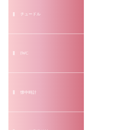
チュードル
IWC
懐中時計