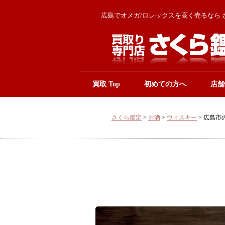
広島でオメガ/ロレックスを高く売るなら 
買取 Top
初めての方へ
店舗
さくら鑑定
>
お酒
>
ウィスキー
>
広島市