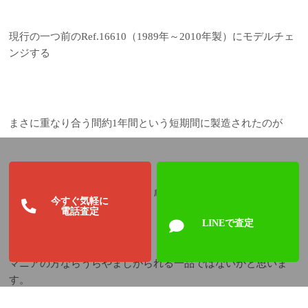
現行の一つ前のRef.16610（1989年～2010年製）にモデルチェ
ンジする
まさに重なり合う間約1年間という短期間に製造されたのが
こちらのRef.168000（別名ﾄﾘﾌﾟﾙ0）であり、貴重な存在で
今すぐ気軽に
電話査定
LINEで査定
マニアの方ならうらやましがられる一品ではないかと思いま
す。