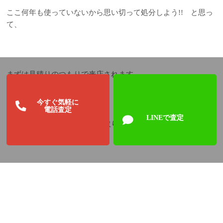
ここ何年も使っていないから思い切って処分しよう!! と思っ
て、
まずは見積りのつもりで来店されます。
今すぐ気軽に
電話査定
LINEで査定
今回のように、その場で即買取りになる場合もあれば、「考え
て来てもいいですか!?」
と持ち帰って何日か、何か月後かにお持ち下さる事もまた、よ
くあります（*^_^*）