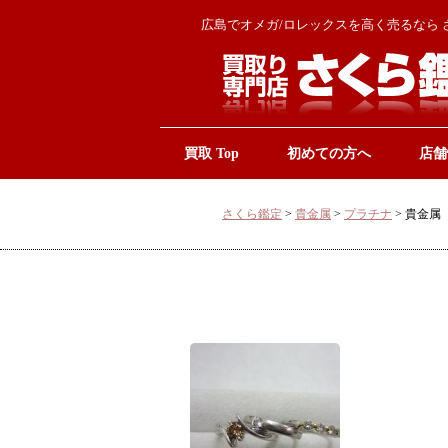
広島でオメガ/ロレックスを高く売るなら 
買取 Top
初めての方へ
店舗
さくら鑑定
>
貴金属
>
プラチナ
>
貴金属 