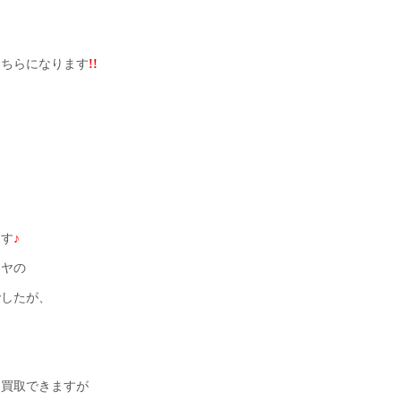
こちらになります
!!
ます
♪
イヤの
でしたが、
く買取できますが