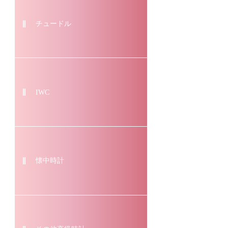
チュードル
IWC
懐中時計