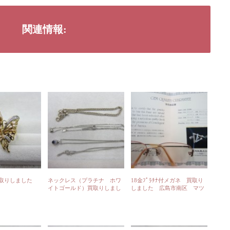
関連情報:
取りしました
ネックレス（プラチナ ホワ
18金ﾌﾟﾗﾁﾅ付メガネ 買取り
イトゴールド）買取りしまし
しました 広島市南区 マツ
た 広島市・呉市からご来店
ダスタジアム前にあるさくら
大歓迎です
鑑定