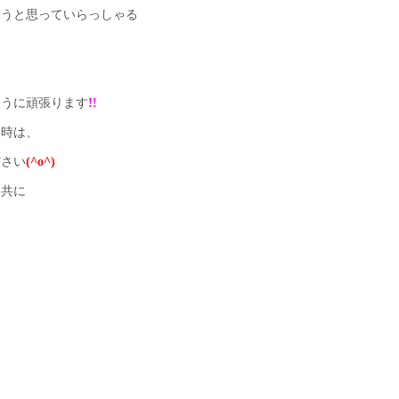
ようと思っていらっしゃる
も
ように頑張ります
!!
る時は、
ださい
(^o^)
、共に
!