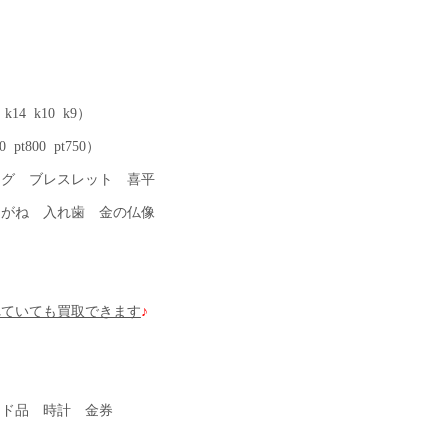
14 k10 k9）
 pt800 pt750）
ング ブレスレット 喜平
めがね 入れ歯 金の仏像
れていても買取できます
♪
ンド品 時計 金券