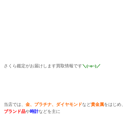
さくら鑑定がお届けします買取情報です
＼(~o~)／
当店では、
金、プラチナ、ダイヤモンド
など
貴金属
をはじめ、
ブランド品
や
時計
などを主に