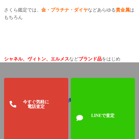
さくら鑑定では、
金・プラチナ・ダイヤ
などあらゆる
貴金属
は
もちろん
シャネル、ヴィトン、エルメス
など
ブランド品
をはじめ
ロレックス、オメガ
などの
高級時計
を高価買取しております。
今すぐ気軽に
電話査定
LINEで査定