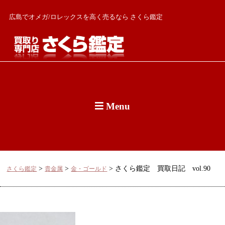
広島でオメガ/ロレックスを高く売るなら さくら鑑定
Menu
>
>
>
さくら鑑定 買取日記 vol.90
さくら鑑定
貴金属
金・ゴールド