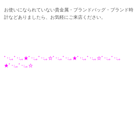
お使いになられていない貴金属・ブランドバッグ・ブランド時
計などありましたら、お気軽にご来店ください。
ﾟ･:,｡ﾟ･:,｡★ﾟ･:,｡ﾟ･:,｡☆ﾟ･:,｡ﾟ･:,｡★ﾟ･:,｡ﾟ･:,｡☆ﾟ･:,｡ﾟ･:,｡
★ﾟ･:,｡ﾟ･:,｡☆