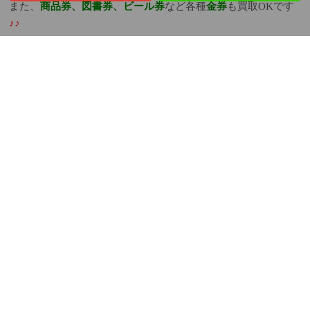
また、
商品券、図書券、ビール券
など各種
金券
も買取OKです
♪♪
切手、ハガキ
も１枚単位から買取しております。お気軽にご来
店ください
(^o^)