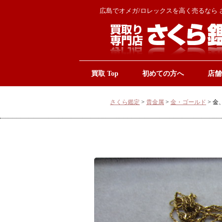
広島でオメガ/ロレックスを高く売るなら 
買取 Top
初めての方へ
店舗
さくら鑑定
>
貴金属
>
金・ゴールド
>
金