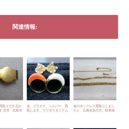
関連情報:
買取りできるお
金、プラチナ、シルバー、買
金のネックレス買取りしまし
す 呉市・広島市
取します。マツダスタジアム
た♬ 広島在住の方、駐車場
大歓迎です さ
前 さくら鑑定!!!
もあります(^o^)