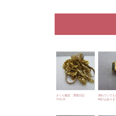
さくら鑑定 買取日記
壊れていても
VOL28
時計はありま
にお住いの方
くら鑑定