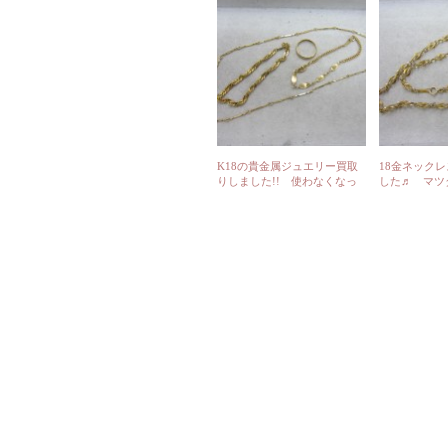
K18の貴金属ジュエリー買取
18金ネック
りしました!! 使わなくなっ
した♬ マツ
たら広島市の「さくら鑑定」
前にて今日も
までお持ち下さい♬