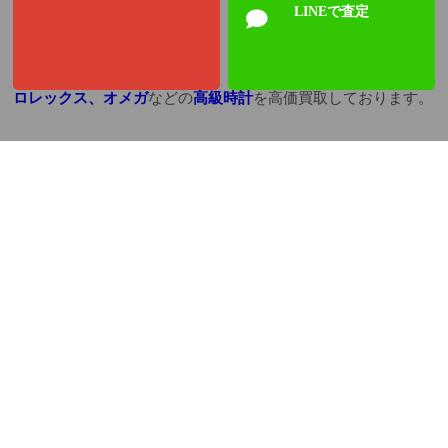
LINEで査定
ロレックス、オメガ
などの
高級時計
を高価買取しております。
また、
商品券、図書券、ビール券
など各種
金券
も買取OKです
♪♪
切手、ハガキ
も１枚単位から買取しております。お気軽にご来
店ください
(^o^)