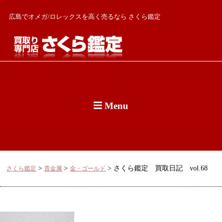
広島でオメガ/ロレックスを高く売るなら さくら鑑定
Menu
>
>
>
さくら鑑定 買取日記 vol.68
さくら鑑定
貴金属
金・ゴールド