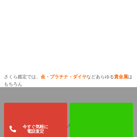
さくら鑑定では、
金・プラチナ・ダイヤ
などあらゆる
貴金属
は
もちろん
シャネル、ヴィトン、エルメス
など
ブランド品
をはじめ
今すぐ気軽に
電話査定