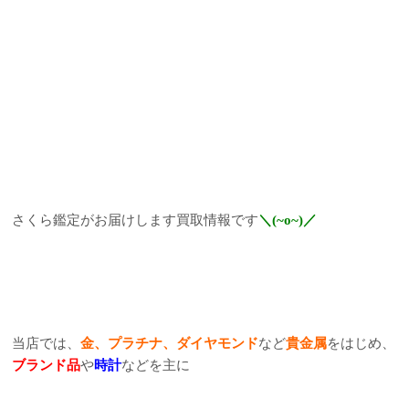
さくら鑑定がお届けします買取情報です
＼(~o~)／
当店では、
金、プラチナ、ダイヤモンド
など
貴金属
をはじめ、
ブランド品
や
時計
などを主に