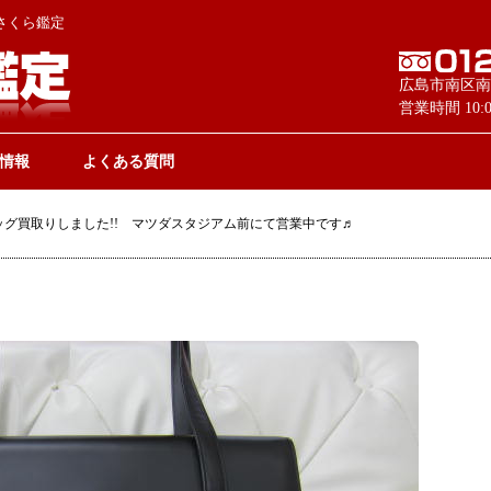
さくら鑑定
広島市南区南
営業時間 10
情報
よくある質問
ッグ買取りしました!! マツダスタジアム前にて営業中です♬