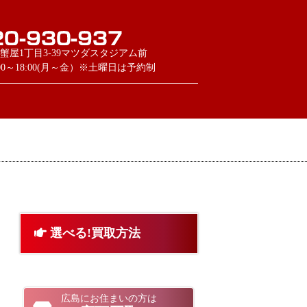
蟹屋1丁目3-39マツダスタジアム前
:00～18:00(月～金）※土曜日は予約制
選べる!買取方法
広島にお住まいの方は