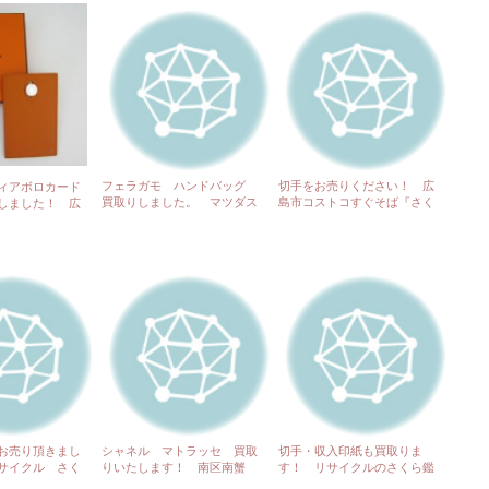
フェラガモ ハンドバッグ
切手をお売りください！ 広
ィアボロカード
買取りしました。 マツダス
島市コストコすぐそば『さく
しました！ 広
タジアム前『さくら鑑定』
ら鑑定』
『さくら鑑定』
お売り頂きまし
シャネル マトラッセ 買取
切手・収入印紙も買取りま
サイクル さく
りいたします！ 南区南蟹
す！ リサイクルのさくら鑑
トコすぐそば
屋 『さくら鑑定』
定 １６４号線沿い