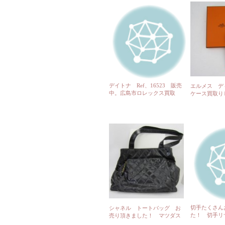
デイトナ Ref、16523 販売
エルメス デ
中。広島市ロレックス買取
ケース買取り
店。
島コストコ前
切手たくさん
シャネル トートバッグ お
た！ 切手リ
売り頂きました！ マツダス
ら鑑定 コス
タジアム前 さくら鑑定