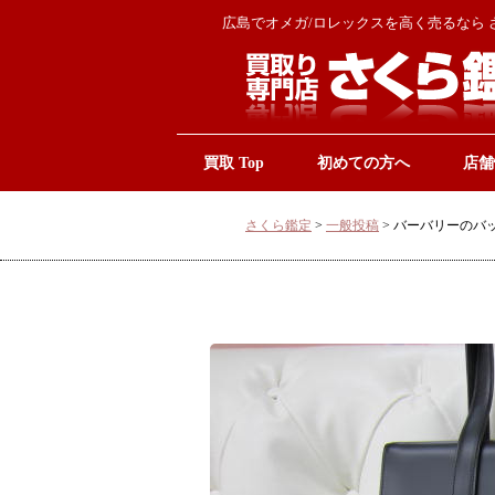
広島でオメガ/ロレックスを高く売るなら 
買取 Top
初めての方へ
店舗
さくら鑑定
>
一般投稿
>
バーバリーのバ