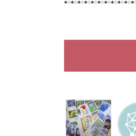
◆◇◆◇◆◇◆◇◆◇◆◇◆◇◆◇◆◇◆◇◆