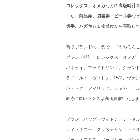
ロレックス、オメガ
などの
高級時計
また、
商品券、図書券、ビール券
な
切手、ハガキ
も１枚単位から買取し
買取ブランドの一例です（もちろん
ブランド時計＝ロレックス、オメガ
パネライ、ブライトリング、グラン
ラドールイ・ヴィトン、IWC、ヴァ
パテック・フィリップ、ジャガー・
※
特にロレックスは高価買取いたしま
ブランドバッグ＝ヴィトン、シャネ
ティファニー、クリスチャン・ディ
ポール・スミス、バーバリー、ダン