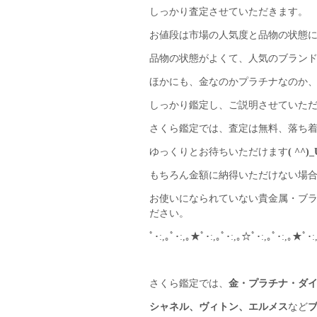
しっかり査定させていただきます。
お値段は市場の人気度と品物の状態
品物の状態がよくて、人気のブラン
ほかにも、金なのかプラチナなのか
しっかり鑑定し、ご説明させていた
さくら鑑定では、査定は無料、落ち
ゆっくりとお待ちいただけます
( ^^)_
もちろん金額に納得いただけない場
お使いになられていない貴金属・ブ
ださい。
ﾟ･:,｡ﾟ･:,｡★ﾟ･:,｡ﾟ･:,｡☆ﾟ･:,｡ﾟ･:,｡★ﾟ･:
さくら鑑定では、
金・プラチナ・ダ
シャネル、ヴィトン、エルメス
など