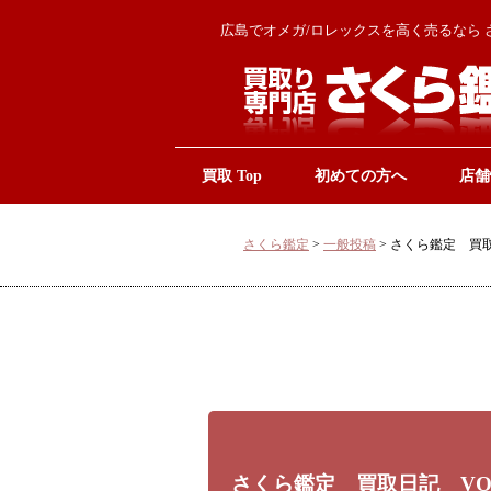
広島でオメガ/ロレックスを高く売るなら 
買取 Top
初めての方へ
店舗
さくら鑑定
>
一般投稿
>
さくら鑑定 買取
さくら鑑定 買取日記 VO