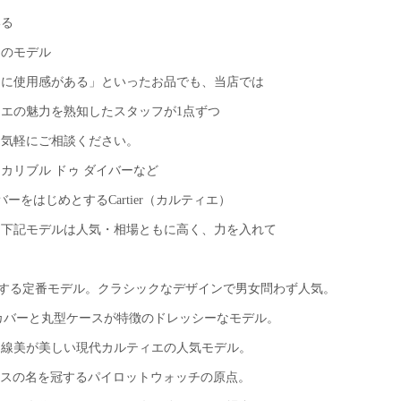
いる
ーのモデル
トに使用感がある」といったお品でも、当店では
エの魅力を熟知したスタッフが1点ずつ
お気軽にご相談ください。
カリブル ドゥ ダイバーなど
ーをはじめとするCartier（カルティエ）
に下記モデルは人気・相場ともに高く、力を入れて
表する定番モデル。クラシックなデザインで男女問わず人気。
ズカバーと丸型ケースが特徴のドレッシーなモデル。
）：曲線美が美しい現代カルティエの人気モデル。
ントスの名を冠するパイロットウォッチの原点。