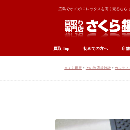
広島でオメガ/ロレックスを高く売るなら 
買取 Top
初めての方へ
店舗
さくら鑑定
>
その他 高級時計
>
カルティ