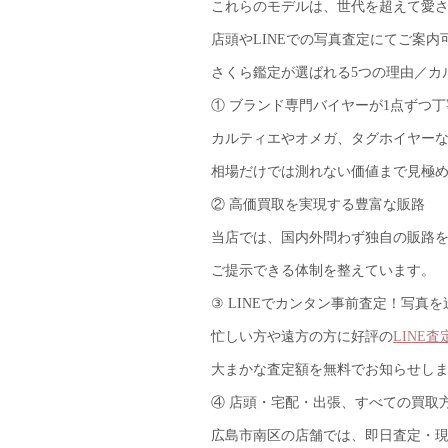
これらのモデルは、世代を超えて愛
店頭やLINEでの写真査定にてご案内
さくら鑑定が選ばれる5つの理由／カ
① ブランド専門バイヤーが1点ずつ
カルティエやオメガ、タグホイヤー
相場だけでは測れない価値まで見極
② 高価買取を実現する豊富な販路
当店では、国内外問わず独自の販路
ご提示できる体制を整えています。
③ LINEでカンタン事前査定！写真
忙しい方や遠方の方に好評の
LINE査
大まかな査定額を無料でお知らせし
④ 店頭・宅配・出張、すべての買取
広島市南区の店舗では、即日査定・