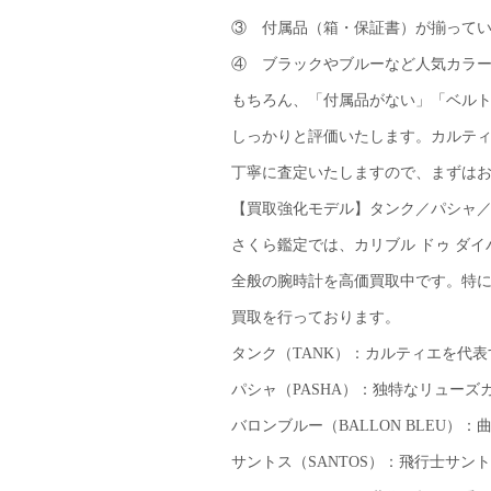
③ 付属品（箱・保証書）が揃って
④ ブラックやブルーなど人気カラ
もちろん、「付属品がない」「ベル
しっかりと評価いたします。カルティ
丁寧に査定いたしますので、まずは
【買取強化モデル】タンク／パシャ／
さくら鑑定では、カリブル ドゥ ダイバ
全般の腕時計を高価買取中です。特
買取を行っております。
タンク（TANK）：カルティエを代
パシャ（PASHA）：独特なリュー
バロンブルー（BALLON BLEU
サントス（SANTOS）：飛行士サ