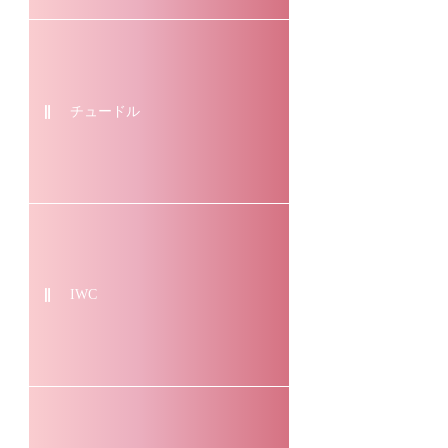
チュードル
IWC