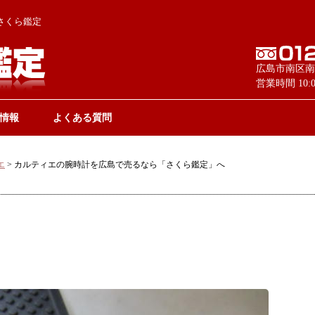
さくら鑑定
広島市南区南
営業時間 10
情報
よくある質問
エ
>
カルティエの腕時計を広島で売るなら「さくら鑑定」へ