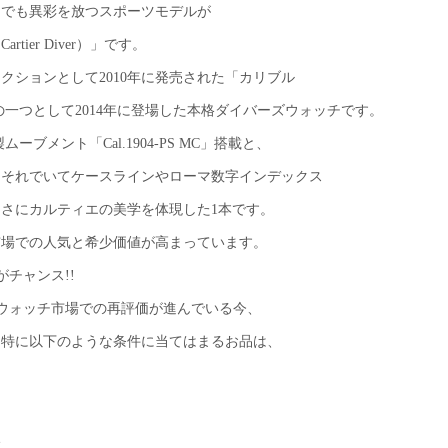
中でも異彩を放つスポーツモデルが
artier Diver）」です。
クションとして2010年に発売された「カリブル
の一つとして2014年に登場した本格ダイバーズウォッチです。
ブメント「Cal.1904-PS MC」搭載と、
。それでいてケースラインやローマ数字インデックス
さにカルティエの美学を体現した1本です。
市場での人気と希少価値が高まっています。
がチャンス!!
ツウォッチ市場での再評価が進んでいる今、
。特に以下のような条件に当てはまるお品は、
い