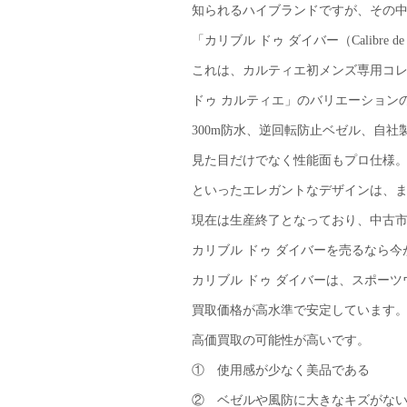
知られるハイブランドですが、その
「カリブル ドゥ ダイバー（Calibre de C
これは、カルティエ初メンズ専用コレ
ドゥ カルティエ」のバリエーション
300m防水、逆回転防止ベゼル、自社製ムー
見た目だけでなく性能面もプロ仕様
といったエレガントなデザインは、ま
現在は生産終了となっており、中古
カリブル ドゥ ダイバーを売るなら今
カリブル ドゥ ダイバーは、スポー
買取価格が高水準で安定しています
高価買取の可能性が高いです。
① 使用感が少なく美品である
② ベゼルや風防に大きなキズがな