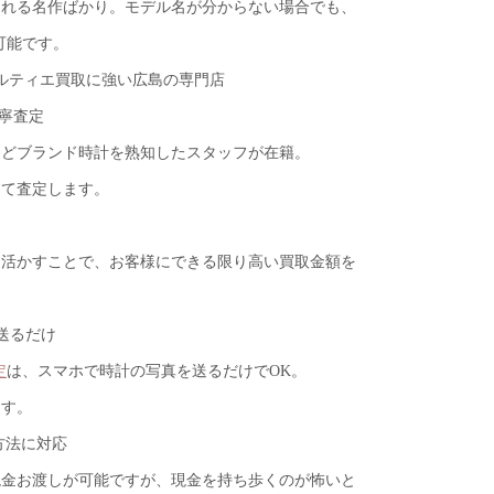
される名作ばかり。モデル名が分からない場合でも、
可能です。
ルティエ買取に強い広島の専門店
丁寧査定
などブランド時計を熟知したスタッフが在籍。
めて査定します。
を活かすことで、お客様にできる限り高い買取金額を
を送るだけ
定
は、スマホで時計の写真を送るだけでOK。
ます。
方法に対応
現金お渡しが可能ですが、現金を持ち歩くのが怖いと