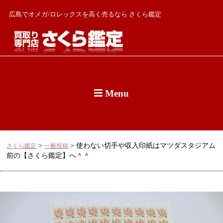
広島でオメガ/ロレックスを高く売るなら さくら鑑定
Menu
>
>
使わない切手や収入印紙はマツダスタジアム
さくら鑑定
一般投稿
前の【さくら鑑定】へ＾＾