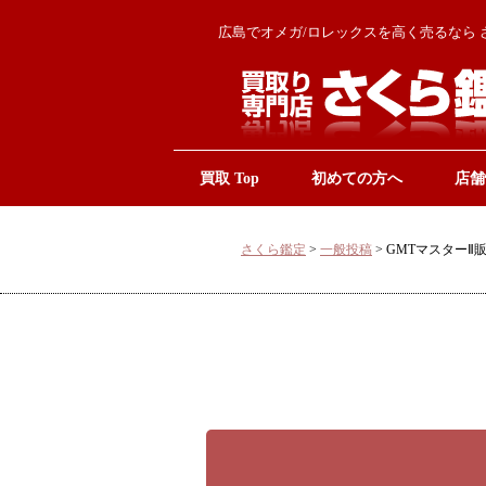
広島でオメガ/ロレックスを高く売るなら 
買取 Top
初めての方へ
店舗
さくら鑑定
>
一般投稿
>
GMTマスターⅡ