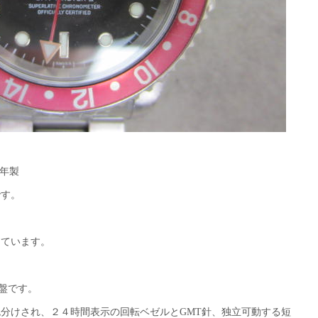
7年製
です。
っています。
黒盤です。
分けされ、２４時間表示の回転ベゼルとGMT針、独立可動する短