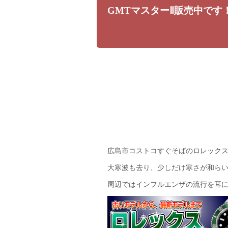
GMTマスターⅡ販売中です
広島市コストコすぐそばのロレック
大寒波も去り、少しだけ寒さが和ら
周辺ではインフルエンザの流行を耳