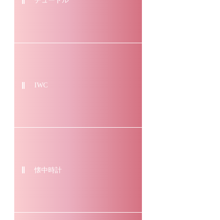
チュードル
IWC
懐中時計