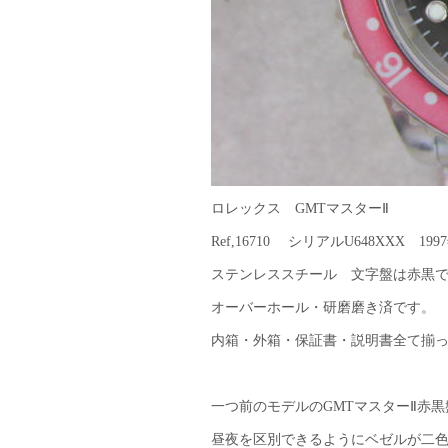
ロレックス GMTマスターⅡ
Ref,16710 シリアルU648XXX 199
ステンレススチール 文字盤は赤黒
オーバーホール・研磨磨き済です。
内箱・外箱・保証書・説明書全て揃
一つ前のモデルのGMTマスターⅡ赤
昼夜を区別できるようにベゼルが二色