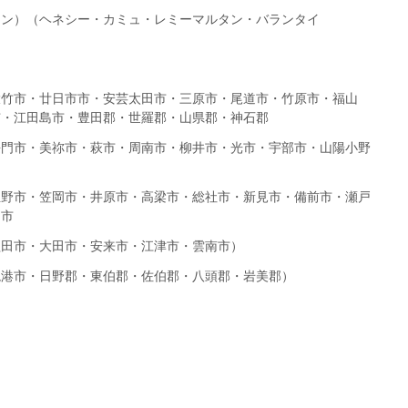
イン）（ヘネシー・カミュ・レミーマルタン・バランタイ
大竹市・廿日市市・安芸太田市・三原市・尾道市・竹原市・福山
市・江田島市・豊田郡・世羅郡・山県郡・神石郡
長門市・美祢市・萩市・周南市・柳井市・光市・宇部市・山陽小野
玉野市・笠岡市・井原市・高梁市・総社市・新見市・備前市・瀬戸
口市
益田市・大田市・安来市・江津市・雲南市）
境港市・日野郡・東伯郡・佐伯郡・八頭郡・岩美郡）