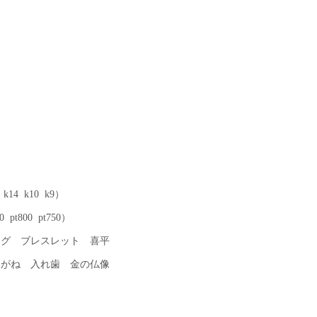
14 k10 k9）
 pt800 pt750）
ング ブレスレット 喜平
めがね 入れ歯 金の仏像