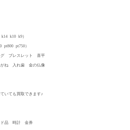
14 k10 k9）
 pt800 pt750）
ング ブレスレット 喜平
めがね 入れ歯 金の仏像
ていても買取できます♪
ンド品 時計 金券