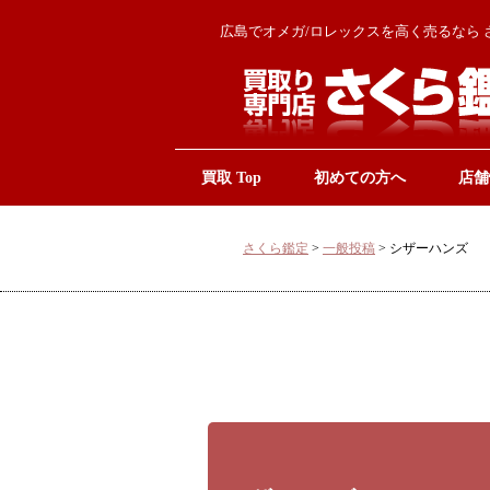
広島でオメガ/ロレックスを高く売るなら 
買取 Top
初めての方へ
店舗
さくら鑑定
>
一般投稿
>
シザーハンズ