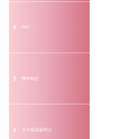
IWC
懐中時計
その他高級時計