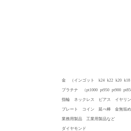
＜貴金属買取例＞
金 （インゴット k24 k22 k20 k18 k
プラチナ （pt1000 pt950 pt900 pt850
指輪 ネックレス ピアス イヤリ
プレート コイン 延べ棒 金無垢
業務用製品 工業用製品など
ダイヤモンド