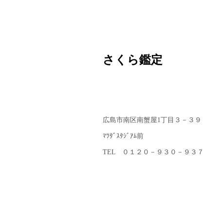
さくら鑑定
広島市南区南蟹屋1丁目３－３９
ﾏﾂﾀﾞｽﾀｼﾞｱﾑ前
TEL ０１２０－９３０－９３７