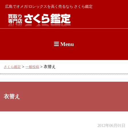
広島でオメガ/ロレックスを高く売るなら さくら鑑定
Menu
>
>
衣替え
さくら鑑定
一般投稿
衣替え
2012年06月01日