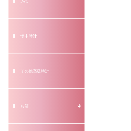
IWC
懐中時計
その他高級時計
お酒