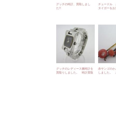
グッチの時計、買取しまし
チュードル
た!!
タイガーをお
た！
グッチのレディース腕時計を
赤サンゴのか
買取りしました。 時計買取
しました。 
り専門店のさくら鑑定より
取日記