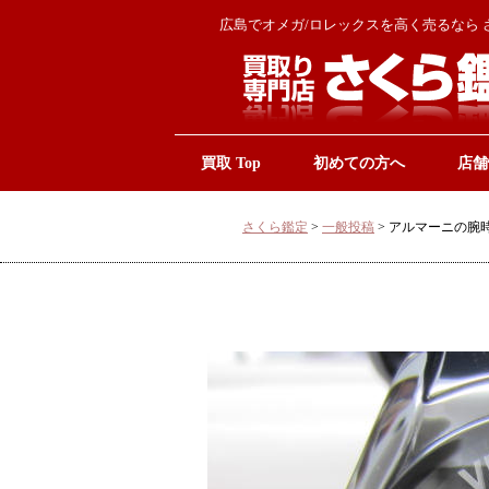
広島でオメガ/ロレックスを高く売るなら 
買取 Top
初めての方へ
店舗
さくら鑑定
>
一般投稿
>
アルマーニの腕時