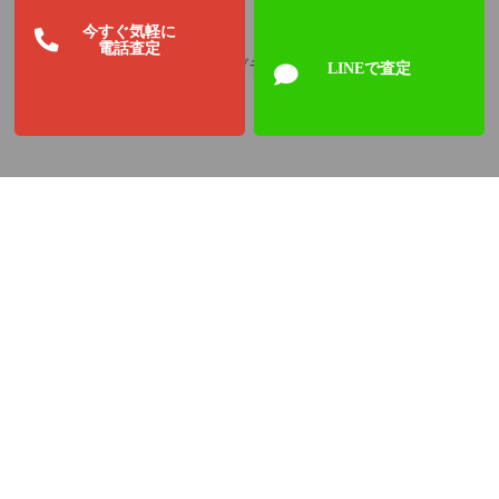
今すぐ気軽に
電話査定
切手、古銭、メダル、お酒、ブランド品、ダイヤモンド、
LINEで査定
貴金属、テレホンカード、商品券、年賀はがき・・・。
使用しない物、必要ないものありましたら、