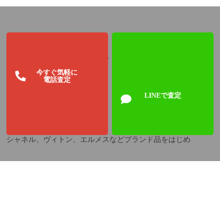
さくら鑑定では、金・プラチナ・ダイヤなどあらゆる貴金属は
もちろん
今すぐ気軽に
電話査定
LINEで査定
シャネル、ヴィトン、エルメスなどブランド品をはじめ
ロレックス、オメガなどの高級時計を高価買取しております。