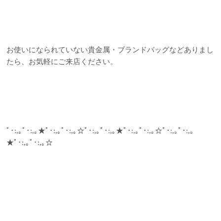
お使いになられていない貴金属・ブランドバッグなどありまし
たら、お気軽にご来店ください。
ﾟ･:,｡ﾟ･:,｡★ﾟ･:,｡ﾟ･:,｡☆ﾟ･:,｡ﾟ･:,｡★ﾟ･:,｡ﾟ･:,｡☆ﾟ･:,｡ﾟ･:,｡
★ﾟ･:,｡ﾟ･:,｡☆