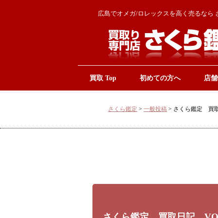
広島でオメガ/ロレックスを高く売るなら 
買取 Top
初めての方へ
店舗
さくら鑑定
>
一般投稿
>
さくら鑑定 買取
さくら鑑定 買取日記 VOL