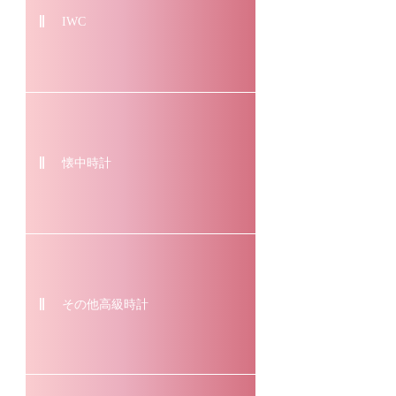
IWC
懐中時計
その他高級時計