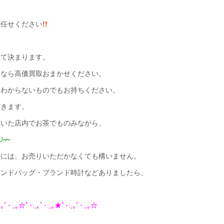
お任せください
!!
にて決まります。
ドなら高価買取おまかせください。
、わからないものでもお持ちください。
だきます。
着いた店内でお茶でものみながら、
U~~
合には、お売りいただかなくても構いません。
ランドバッグ・ブランド時計などありましたら、
,｡ﾟ･:,｡☆ﾟ･:,｡ﾟ･:,｡★ﾟ･:,｡ﾟ･:,｡☆