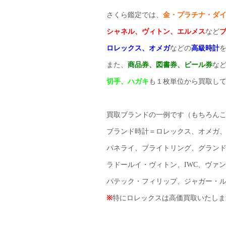
さくら鑑定では、
金・プラチナ・ダ
シャネル、ヴィトン、エルメス
など
ロレックス、オメガ
などの
高級時計
また、
商品券、図書券、ビール券
な
切手、ハガキ
も１枚単位から買取し
買取ブランドの一例です（もちろん
ブランド時計＝ロレックス、オメガ
パネライ、ブライトリング、グラン
ラドールイ・ヴィトン、IWC、ヴァ
パテック・フィリップ、ジャガー・
※
特にロレックスは高価買取いたしま