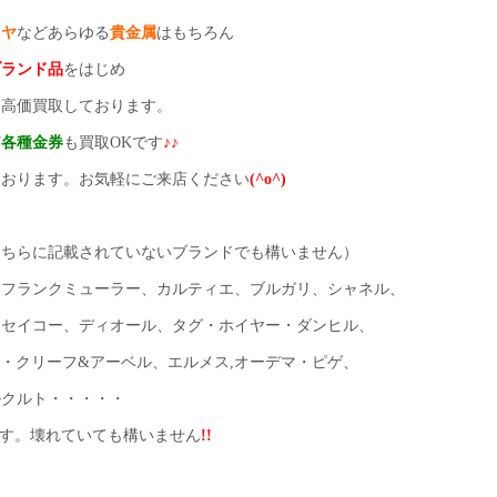
イヤ
などあらゆる
貴金属
はもちろん
ブランド品
をはじめ
を高価買取しております。
ど
各種金券
も買取OKです
♪♪
ております。お気軽にご来店ください
(^o^)
こちらに記載されていないブランドでも構いません）
、フランクミューラー、カルティエ、ブルガリ、シャネル、
ドセイコー、ディオール、タグ・ホイヤー・ダンヒル、
ン・クリーフ&アーベル、エルメス,オーデマ・ピゲ、
ルクルト・・・・・
す。壊れていても構いません
!!