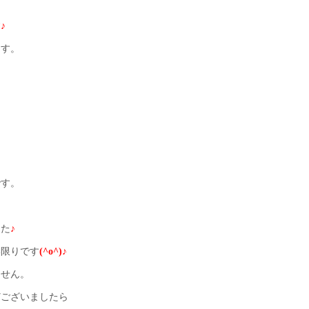
す
♪
ます。
です。
した
♪
い限りです
(^o^)♪
ません。
どございましたら