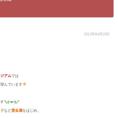
2012年04月29日
タジアム
では
ち望んでいます
です
＼(~o~)／
ンド
など
貴金属
をはじめ、