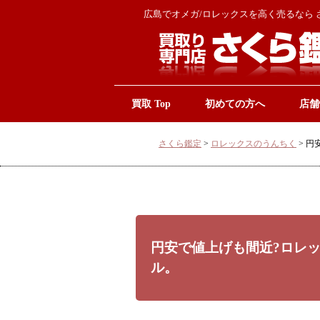
広島でオメガ/ロレックスを高く売るなら 
買取 Top
初めての方へ
店舗
さくら鑑定
>
ロレックスのうんちく
>
円
円安で値上げも間近?ロレ
ル。