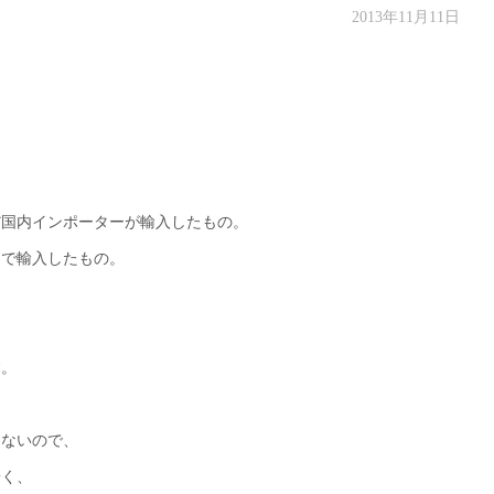
2013年11月11日
。
だ国内インポーターが輸入したもの。
トで輸入したもの。
す。
はないので、
安く、