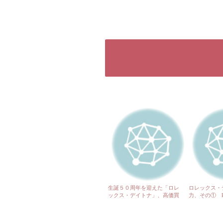
生誕５０周年を迎えた「ロレ
ロレックス・
ックス・デイトナ」、高価買
力、その① Re
取強化中です!! 呉方面から
ー修理NG！
も大歓迎です♫
きるのは「ロ
ら♬