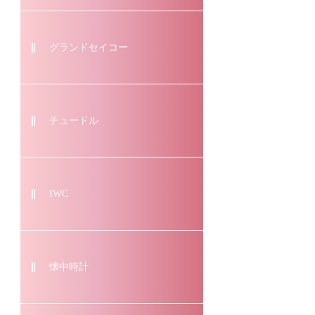
グランドセイコー
チュードル
IWC
懐中時計