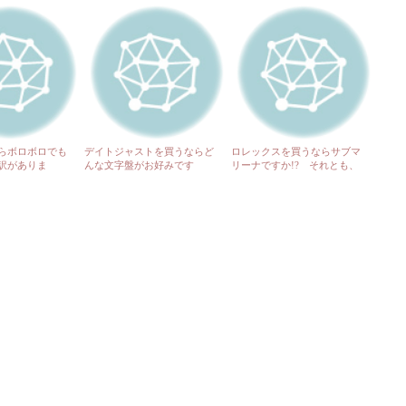
らボロボロでも
デイトジャストを買うならど
ロレックスを買うならサブマ
訳がありま
んな文字盤がお好みです
リーナですか!? それとも、
ダスタジアム前に
か!? 呉市・広島市に在住の
デイトジャストですか!? ど
す♬
皆さん、ご来店お待ちしてお
ちらも店頭にて販売してます
ります♬
♬