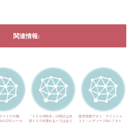
関連情報:
デイトナの魅
「１００M防水」の時計は水
販売情報です♬ デイトジャ
f.6265メーカ
深１００M潜れる＝ではあり
スト・レディースRef.７９１
でも、高額買取で
ません。
７４、興味のある方ぜひ、マ
レックス」だか
ツダスタジアム前までご来店
ください!!